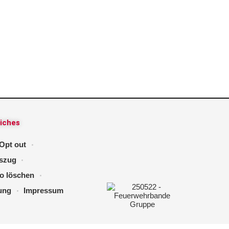
iches
 Opt out
szug
o löschen
ung
Impressum